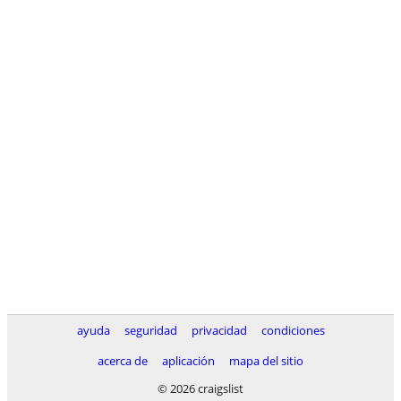
ayuda
seguridad
privacidad
condiciones
acerca de
aplicación
mapa del sitio
© 2026 craigslist