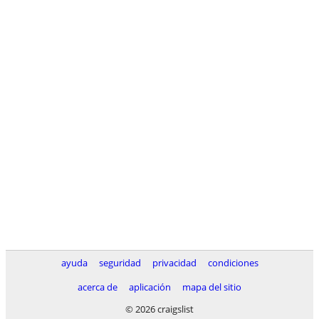
ayuda
seguridad
privacidad
condiciones
acerca de
aplicación
mapa del sitio
© 2026 craigslist