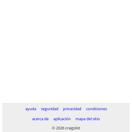
ayuda
seguridad
privacidad
condiciones
acerca de
aplicación
mapa del sitio
© 2026 craigslist