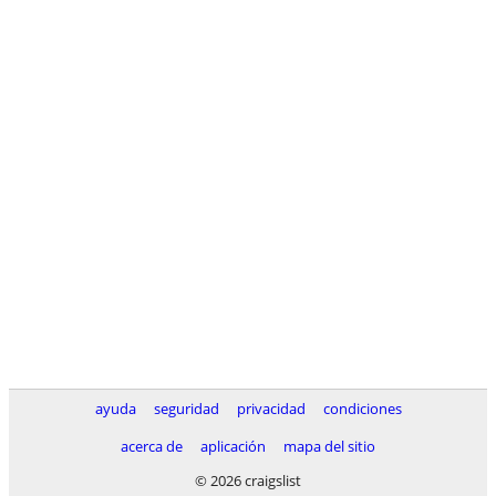
ayuda
seguridad
privacidad
condiciones
acerca de
aplicación
mapa del sitio
© 2026 craigslist