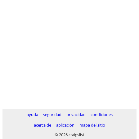
ayuda
seguridad
privacidad
condiciones
acerca de
aplicación
mapa del sitio
© 2026 craigslist