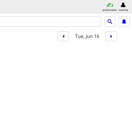
anúnciate
cuenta
Tue, Jun 16