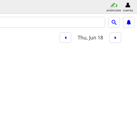
anúnciate
cuenta
Thu, Jun 18