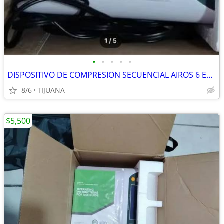
•
•
•
•
•
DISPOSITIVO DE COMPRESION SECUENCIAL AIROS 6 EN VENTA, NUEVO EN SU CAJ
8/6
TIJUANA
$5,500