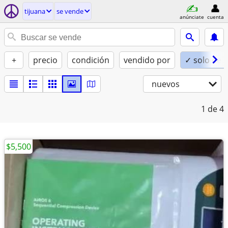
tijuana
se vende
anúnciate
cuenta
+
precio
condición
vendido por
✓ solo de 
nuevos
1
de 4
$5,500