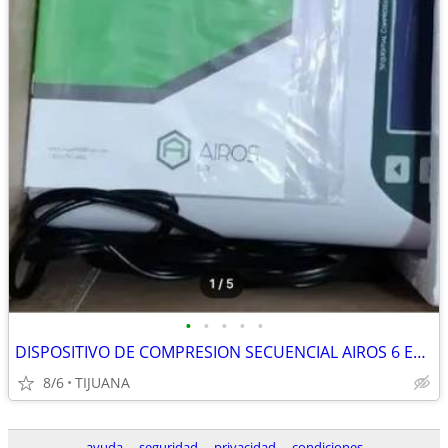
•
•
•
•
•
DISPOSITIVO DE COMPRESION SECUENCIAL AIROS 6 EN VENTA, NUEVO EN SU CAJ
8/6
TIJUANA
ayuda
seguridad
privacidad
condiciones