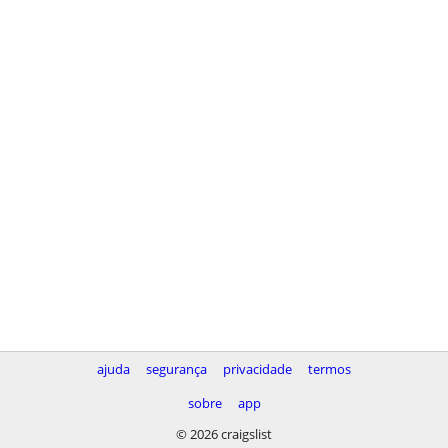
ajuda
segurança
privacidade
termos
sobre
app
© 2026 craigslist